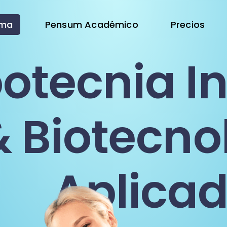
ama
Pensum Académico
Precios
otecnia In
& Biotecno
Aplica