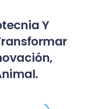
tecnia Y
Transformar
novación,
Animal.