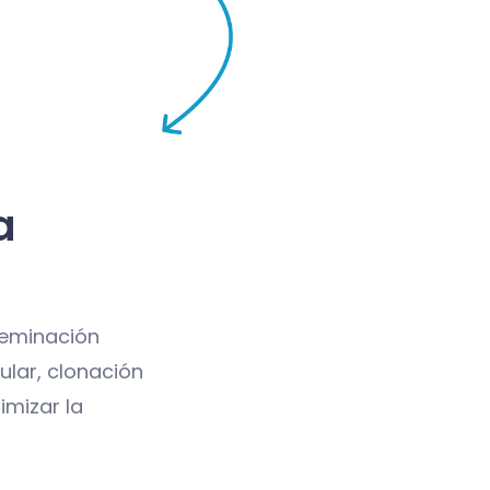
a
seminación
cular, clonación
imizar la