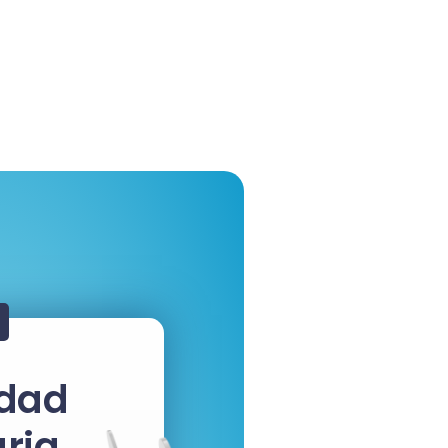
idad
ria