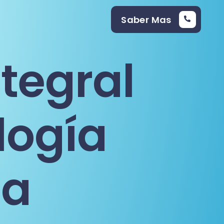
Saber Mas
tegral
logía
da